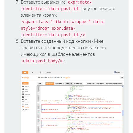
Вставьте выражение
expr:data-
внутрь первого
identifier='data:post.id'
элемента «span»:
<span class="likebtn-wrapper" data-
style="drop" expr:data-
identifier='data:post.id'/>
Вставьте созданный код кнопки «Мне
нравится» непосредственно после всех
имеющихся в шаблоне элементов
:
<data:post.body/>