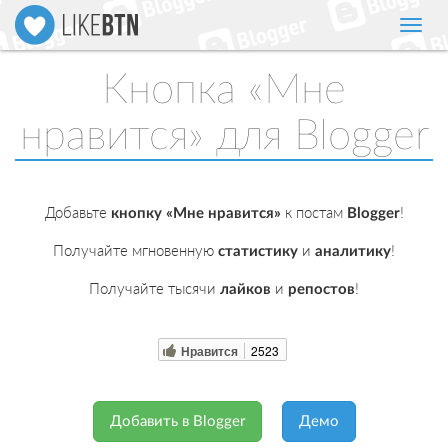
Нави
Кнопка «Мне
нравится» для Blogger
Добавьте
к постам
!
кнопку «Мне нравится»
Blogger
Получайте мгновенную
и
!
статистику
аналитику
Получайте тысячи
и
!
лайков
репостов
Нравится
2523
Добавить в Blogger
Демо