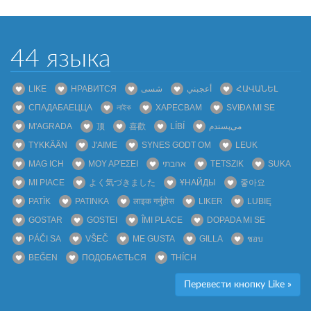
44 языка
LIKE
НРАВИТСЯ
شسی
أعجبني
ՀԱՎԱՆԵԼ
СПАДАБАЕЦЦА
লাইক
ХАРЕСВАМ
SVIĐA MI SE
M'AGRADA
顶
喜歡
LÍBÍ
می‌پسندم
TYKKÄÄN
J'AIME
SYNES GODT OM
LEUK
MAG ICH
ΜΟΥ ΑΡΈΣΕΙ
אהבתי
TETSZIK
SUKA
MI PIACE
よく気づきました
ҰНАЙДЫ
좋아요
PATĪK
PATINKA
लाइक गर्नुहोस
LIKER
LUBIĘ
GOSTAR
GOSTEI
ÎMI PLACE
DOPADA MI SE
PÁČI SA
VŠEČ
ME GUSTA
GILLA
ชอบ
BEĞEN
ПОДОБАЄТЬСЯ
THÍCH
Перевести кнопку Like »