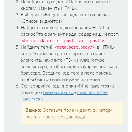
Перейдите в раздел «Шаблон» и нажмите
кнопку «Изменить HTML».
Выберите «Blog» из выпадающего списка
«Список виджетов».
Найдите в поле редактирования HTML и
раскройте фрагмент кода, содержащий пост:
<b:includable id='post' var='post'>
Найдите тег(и)
в HTML-
<data:post.body/>
коде. Чтобы не тратить время на поиск
элемента, нажмите «F3» на клавиатуре
компьютера, чтобы открыть форму поиска в
браузере. Введите код тега в поле поиска,
чтобы быстро найти нужный элемент.
Сгенерируйте код кнопки «Мне нравится» с
помощью
Генератора кода кнопки «Мне
нравится»
.
Оставьте поле «идентификатор»
Важно:
пустым при генерации кода.