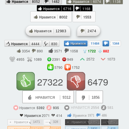
Нравится
8052
1482
Нравится
6074
1138
Нравится
6716
1168
Нравится
8002
1553
Нравится
12983
2474
Нравится
4444
830
Нравится
11484
1344
3354
890
3571
1058
1722
882
2572
1073
4955
1089
2391
949
5790
1752
27322
6479
9312
1856
НРАВИТСЯ
Нравится
5392
935
НРАВИТСЯ
2554
581
Нравится
2071
414
Нравится
1971
486
1471
328
1982
462
Нравится
Нравится
1943
387
1831
415