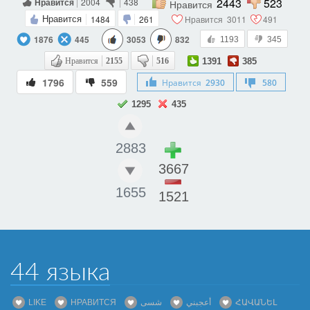
2443
523
Нравится
2004
438
Нравится
1484
261
Нравится
3011
491
Нравится
1876
445
3053
832
1193
345
Нравится
2155
516
1391
385
1796
559
Нравится
2930
580
1295
435
2883
3667
1655
1521
44 языка
LIKE
НРАВИТСЯ
شسی
أعجبني
ՀԱՎԱՆԵԼ