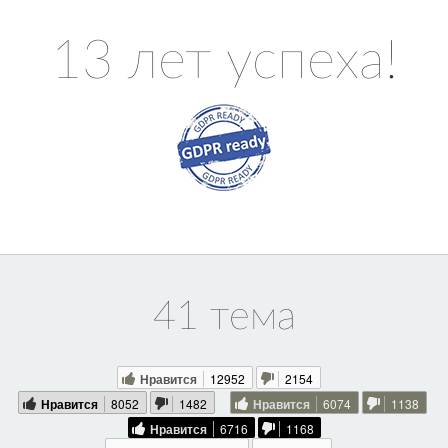
13 лет успеха!
41 тема
Нравится
12952
2154
Нравится
8052
1482
Нравится
6074
1138
Нравится
6716
1168