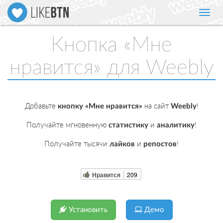
Нави
Кнопка «Мне
нравится» для Weebly
Добавьте
на сайт
!
кнопку «Мне нравится»
Weebly
Получайте мгновенную
и
!
статистику
аналитику
Получайте тысячи
и
!
лайков
репостов
Нравится
209
Установить
Демо