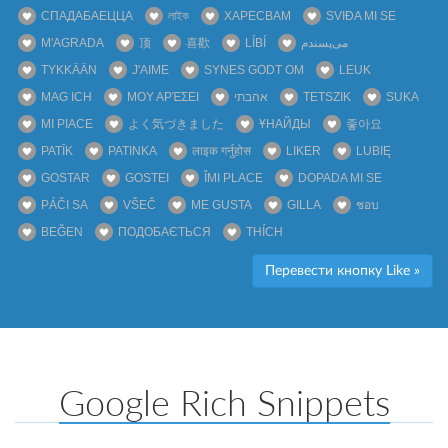
СПАДАБАЕЦЦА
লাইক
ХАРЕСВАМ
SVIĐA MI SE
M'AGRADA
顶
喜歡
LÍBÍ
می‌پسندم
TYKKÄÄN
J'AIME
SYNES GODT OM
LEUK
MAG ICH
ΜΟΥ ΑΡΈΣΕΙ
אהבתי
TETSZIK
SUKA
MI PIACE
よく気づきました
ҰНАЙДЫ
좋아요
PATĪK
PATINKA
लाइक गर्नुहोस
LIKER
LUBIĘ
GOSTAR
GOSTEI
ÎMI PLACE
DOPADA MI SE
PÁČI SA
VŠEČ
ME GUSTA
GILLA
ชอบ
BEĞEN
ПОДОБАЄТЬСЯ
THÍCH
Перевести кнопку Like »
Google Rich Snippets