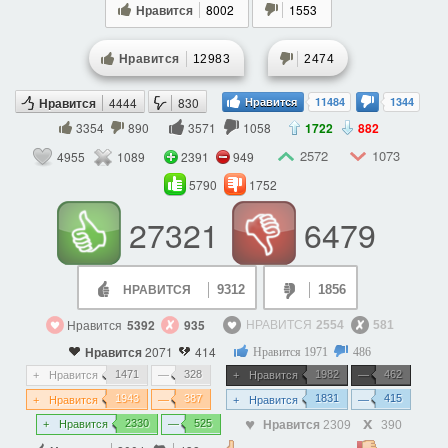
Нравится
8002
1553
Нравится
12983
2474
Нравится
4444
830
Нравится
11484
1344
3354
890
3571
1058
1722
882
2572
1073
4955
1089
2391
949
5790
1752
27321
6479
9312
1856
НРАВИТСЯ
Нравится
5392
935
НРАВИТСЯ
2554
581
Нравится
2071
414
Нравится
1971
486
1471
328
1982
462
Нравится
Нравится
1943
387
1831
415
Нравится
Нравится
2330
525
Нравится
2309
390
Нравится