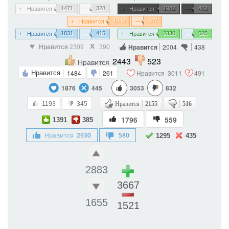
1471
328
1982
462
Нравится
Нравится
1943
387
Нравится
1831
415
2330
525
Нравится
Нравится
Нравится
2004
438
Нравится
2309
390
2443
523
Нравится
1484
261
Нравится
3011
491
Нравится
1876
445
3053
832
1193
345
Нравится
2155
516
1796
559
1391
385
Нравится
2930
580
1295
435
2883
3667
1655
1521