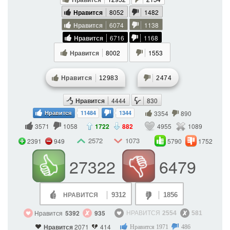
Нравится
8052
1482
Нравится
6074
1138
Нравится
6716
1168
Нравится
8002
1553
Нравится
12983
2474
Нравится
4444
830
3354
890
Нравится
11484
1344
3571
1058
1722
882
4955
1089
2572
1073
2391
949
5790
1752
27322
6479
9312
1856
НРАВИТСЯ
Нравится
5392
935
НРАВИТСЯ
2554
581
Нравится
2071
414
Нравится
1971
486